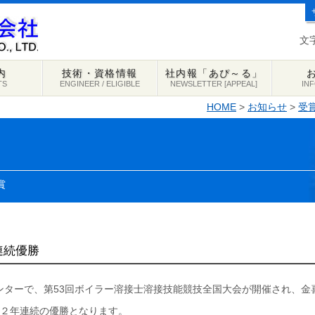
文
内
技術・資格情報
社内報「あぴ～る」
TS
ENGINEER / ELIGIBLE
NEWSLETTER [APPEAL]
IN
HOME
>
お知らせ
>
受
賞
連続優勝
同センターで、第53回ボイラー溶接士溶接技能競技全国大会が開催され、
２年連続の優勝となります。