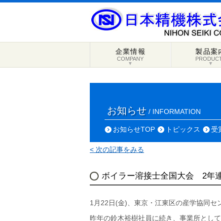
企業情報
製品案
COMPANY
PRODUC
▼
▼
お知らせ
/ INFORMATION
お知らせTOP
トピックス
受
< 次の記事をみる
ボイラー溶接士全国大会 2年
1月22日(金)、東京・江東区の産学協
昨年の鈴木裕樹社員に続き、事業所として