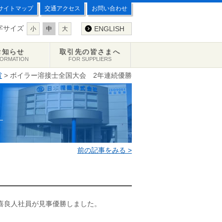
サイトマップ
交通アクセス
お問い合わせ
字サイズ
ENGLISH
小
中
大
お知らせ
取引先の皆さまへ
FORMATION
FOR SUPPLIERS
賞
> ボイラー溶接士全国大会 2年連続優勝
前の記事をみる >
金喜良人社員が見事優勝しました。