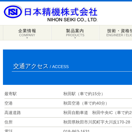
企業情報
製品案内
技術・資格
COMPANY
PRODUCTS
ENGINEER / ELI
▼
▼
交通アクセス
/ ACCESS
最寄駅
秋田駅（車で約15分）
空港
秋田空港（車で約40分）
高速道路
秋田自動車道 秋田中央IC（車で約2
住所
秋田県秋田市川尻町字大川反170-28
電話
018-863-1631