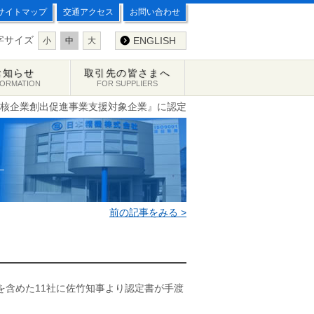
サイトマップ
交通アクセス
お問い合わせ
字サイズ
ENGLISH
小
中
大
お知らせ
取引先の皆さまへ
FORMATION
FOR SUPPLIERS
中核企業創出促進事業支援対象企業』に認定
前の記事をみる >
を含めた11社に佐竹知事より認定書が手渡