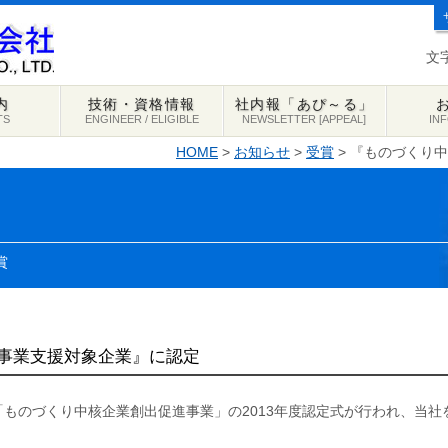
文
内
技術・資格情報
社内報「あぴ～る」
TS
ENGINEER / ELIGIBLE
NEWSLETTER [APPEAL]
IN
HOME
>
お知らせ
>
受賞
> 『ものづくり
賞
事業支援対象企業』に認定
「ものづくり中核企業創出促進事業」の2013年度認定式が行われ、当社