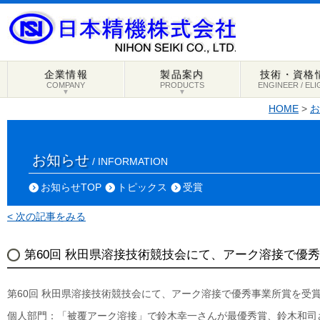
企業情報
製品案内
技術・資格
COMPANY
PRODUCTS
ENGINEER / ELI
▼
▼
HOME
>
お
お知らせ
/ INFORMATION
お知らせTOP
トピックス
受賞
< 次の記事をみる
第60回 秋田県溶接技術競技会にて、アーク溶接で優
第60回 秋田県溶接技術競技会にて、アーク溶接で優秀事業所賞を受
個人部門：「被覆アーク溶接」で鈴木幸一さんが最優秀賞、鈴木和司