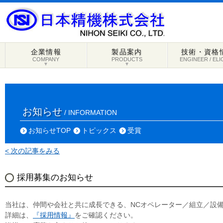
企業情報
製品案内
技術・資格
COMPANY
PRODUCTS
ENGINEER / ELI
▼
▼
お知らせ
/ INFORMATION
お知らせTOP
トピックス
受賞
< 次の記事をみる
採用募集のお知らせ
当社は、仲間や会社と共に成長できる、NCオペレーター／組立／設
詳細は、
『採用情報』
をご確認ください。