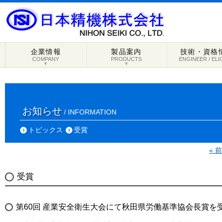
企業情報
製品案内
技術・資格
COMPANY
PRODUCTS
ENGINEER / ELI
▼
▼
お知らせ
/ INFORMATION
トピックス
受賞
« 
受賞
第60回 産業安全衛生大会にて秋田県労働基準協会長賞を