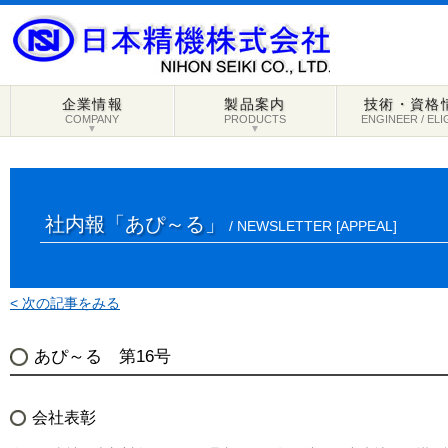
企業情報
製品案内
技術・資格
COMPANY
PRODUCTS
ENGINEER / ELI
▼
▼
社内報「あぴ～る」
/ NEWSLETTER [APPEAL]
< 次の記事をみる
あぴ～る 第16号
会社表彰