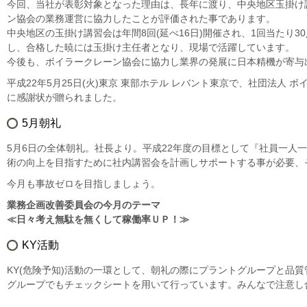
今回、当社が表彰対象となった理由は、長年に渡り、中央地区玉掛け
ン協会の業務運営に協力したことが評価された事であります。
中央地区の玉掛け講習会は年間8回(延べ16日)開催され、1回当たり
し、合格した暁には玉掛け主任者となり、現場で活躍しています。
今後も、ボイラークレーン協会に協力し業界の発展に日本精機が寄与
平成22年5月25日(火)東京 東部ホテル レバント東京で、社団法人
に感謝状が贈られました。
5月朝礼
5月6日の全体朝礼。社長より。平成22年度の目標として『社員一人
術の向上を目指すために社内講習会を計画しサポートする事が必要、
今月も事故ゼロを目指しましょう。
業務企画改善委員会の今月のテーマ
≪日々考え無駄を無くして稼働率ＵＰ！≫
KY活動
KY(危険予知)活動の一環として、朝礼の際にプラントグループと品
グループでもチェックシートを用いて行っています。みんなで注意し