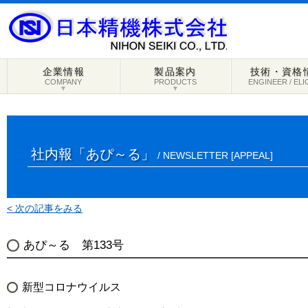
企業情報
製品案内
技術・資格
COMPANY
PRODUCTS
ENGINEER / ELI
▼
▼
社内報「あぴ～る」
/ NEWSLETTER [APPEAL]
< 次の記事をみる
あぴ～る 第133号
新型コロナウイルス