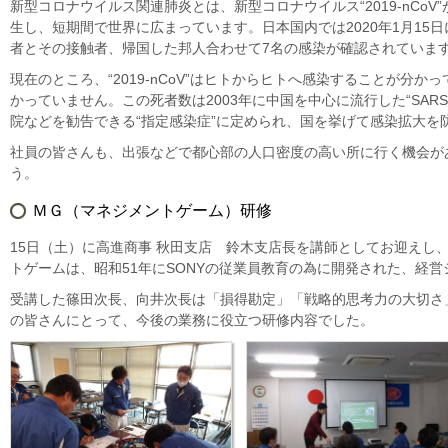
新型コロナウイルス関連肺炎とは、新型コロナウイルス“2019-nCo
生し、短期間で世界に広まっています。日本国内では2020年1月1
者とその接触者、帰国した邦人合わせて7名の感染が確認されていま
現在のところ、“2019-nCoV”はヒトからヒトへ感染することが
かっていません。この死者数は2003年に中国を中心に流行した“SA
院などを勧告できる“指定感染症”に定められ、国を挙げて感染拡大を
社員の皆さんも、出張などで都心部の人口密度の高い所に行く機会が
う。
ＭＧ（マネジメントゲーム）研修
15日（土）に高進商事 秋田支店 鈴木支店長を講師としてお迎えし
トゲームは、昭和51年にSONYの従業員教育の為に開発された、経
受講した篠田次長、向井次長は「損得勘定」「戦略的思考力の大切さ
の皆さんにとって、今後の業務に役立つ研修内容でした。