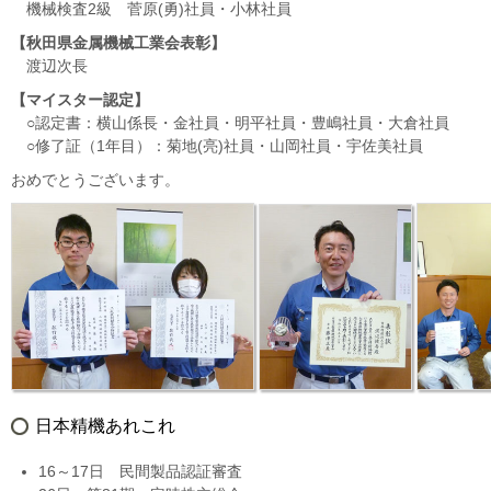
機械検査2級 菅原(勇)社員・小林社員
【秋田県金属機械工業会表彰】
渡辺次長
【マイスター認定】
○認定書：横山係長・金社員・明平社員・豊嶋社員・大倉社員
○修了証（1年目）：菊地(亮)社員・山岡社員・宇佐美社員
おめでとうございます。
日本精機あれこれ
16～17日 民間製品認証審査