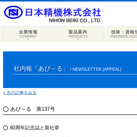
企業情報
製品案内
技術・資格
COMPANY
PRODUCTS
ENGINEER / ELI
▼
▼
社内報「あぴ～る」
/ NEWSLETTER [APPEAL]
< 次の記事をみる
あぴ～る 第137号
80周年記念誌と新社章