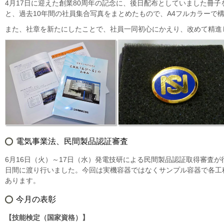
4月17日に迎えた創業80周年の記念に、後日配布としていました冊
と、過去10年間の社員集合写真をまとめたもので、A4フルカラーで
また、社章を新たにしたことで、社員一同初心にかえり、改めて精進
電気事業法、民間製品認証審査
6月16日（火）～17日（水）発電技研による民間製品認証取得審査
日間に渡り行いました。今回は実機容器ではなくサンプル容器で各工
あります。
今月の表彰
【技能検定（国家資格）】