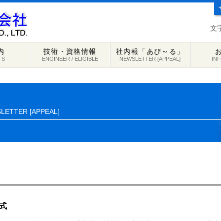
文
内
技術・資格情報
社内報「あぴ～る」
TS
ENGINEER / ELIGIBLE
NEWSLETTER [APPEAL]
IN
LETTER [APPEAL]
式