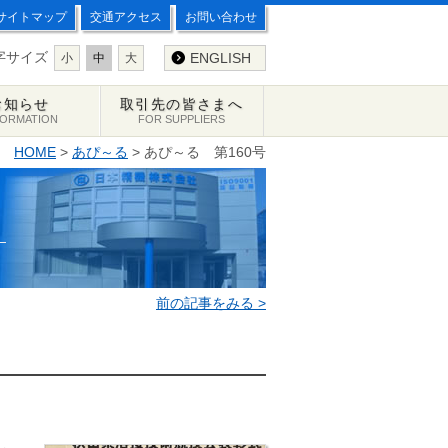
サイトマップ
交通アクセス
お問い合わせ
字サイズ
ENGLISH
小
中
大
お知らせ
取引先の皆さまへ
FORMATION
FOR SUPPLIERS
HOME
>
あぴ～る
> あぴ～る 第160号
前の記事をみる >