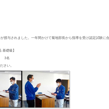
書が授与されました。一年間かけて菊地部長から指導を受け認定試験に
品 基礎級】
 3名
ださい。