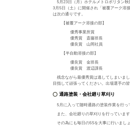
5月23日（月）ホテルメトロポリタン
3月5日（土）に開催され「被覆アーク溶
は次の通りです。
【被覆アーク溶接の部】
優秀事業所賞
優秀賞 斎藤班長
優良賞 山岡社員
【半自動溶接の部】
優良賞 金班長
優良賞 渡辺課長
残念ながら最優秀賞は逃してしまいまし
目指して頑張ってください。出場選手の皆
通路塗装・会社廻り草刈り
5月に入って随時通路の塗装作業を行っ
また、会社廻りの草刈りを行っています
その為にも毎日の5Sを大事に行いまし