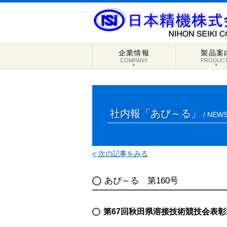
企業情報
製品案
COMPANY
PRODUC
▼
▼
社内報「あぴ～る」
/ NEWS
< 次の記事をみる
あぴ～る 第160号
第67回秋田県溶接技術競技会表彰