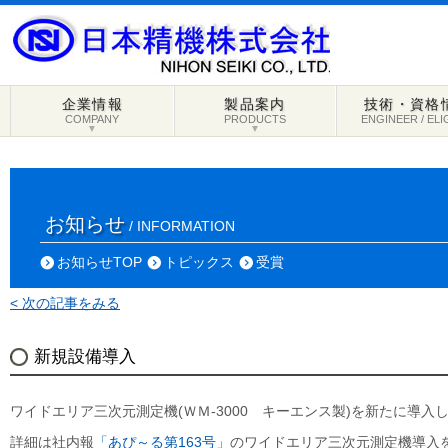
企業情報
製品案内
技術・資格
COMPANY
PRODUCTS
ENGINEER / ELI
▼
▼
お知らせ
/ INFORMATION
お知らせTOP
トピックス
受賞
< 次の記事をみる
新規設備導入
ワイドエリア三次元測定機(ＷＭ-3000 キーエンス製)を新たに導入
詳細は社内報
「あぴ～る第163号」
のワイドエリア三次元測定機導入