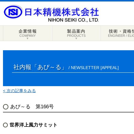
企業情報
製品案内
技術・資格
COMPANY
PRODUCTS
ENGINEER / ELI
▼
▼
社内報「あぴ～る」
/ NEWSLETTER [APPEAL]
< 次の記事をみる
あぴ～る 第166号
世界洋上風力サミット