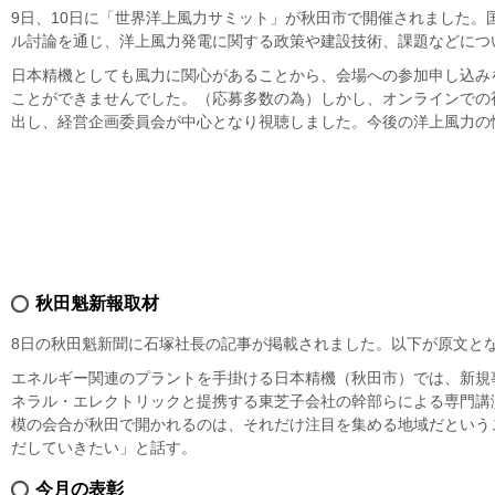
9日、10日に「世界洋上風力サミット」が秋田市で開催されました。
ル討論を通じ、洋上風力発電に関する政策や建設技術、課題などにつ
日本精機としても風力に関心があることから、会場への参加申し込み
ことができませんでした。（応募多数の為）しかし、オンラインでの
出し、経営企画委員会が中心となり視聴しました。今後の洋上風力の
秋田魁新報取材
8日の秋田魁新聞に石塚社長の記事が掲載されました。以下が原文と
エネルギー関連のプラントを手掛ける日本精機（秋田市）では、新規
ネラル・エレクトリックと提携する東芝子会社の幹部らによる専門講
模の会合が秋田で開かれるのは、それだけ注目を集める地域だという
だしていきたい」と話す。
今月の表彰