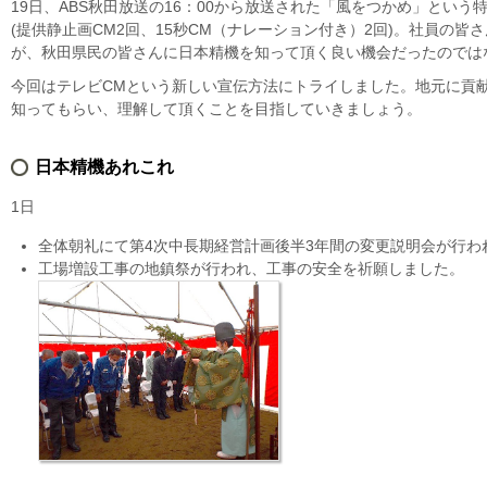
19日、ABS秋田放送の16：00から放送された「風をつかめ」とい
(提供静止画CM2回、15秒CM（ナレーション付き）2回)。社員の
が、秋田県民の皆さんに日本精機を知って頂く良い機会だったのでは
今回はテレビCMという新しい宣伝方法にトライしました。地元に貢
知ってもらい、理解して頂くことを目指していきましょう。
日本精機あれこれ
1日
全体朝礼にて第4次中長期経営計画後半3年間の変更説明会が行わ
工場増設工事の地鎮祭が行われ、工事の安全を祈願しました。