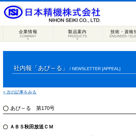
企業情報
製品案内
技術・資格
COMPANY
PRODUCTS
ENGINEER / ELI
▼
▼
社内報「あぴ～る」
/ NEWSLETTER [APPEAL]
< 次の記事をみる
あぴ～る 第170号
ＡＢＳ秋田放送ＣＭ