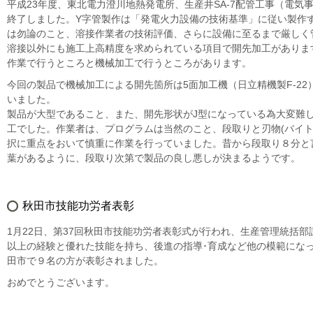
平成23年度、東北電力澄川地熱発電所、生産井SA-7配管工事（電気
終了しました。Y字管製作は「発電火力設備の技術基準」に従い製作
は勿論のこと、溶接作業者の技術評価、さらに設備に至るまで厳しく
溶接以外にも施工上高精度を求められている項目で開先加工がありま
作業で行うところと機械加工で行うところがあります。
今回の製品で機械加工による開先箇所は5面加工機（日立精機製F-22
いました。
製品が大型であること、また、開先形状がJ型になっている為大変難
工でした。作業者は、プログラムは当然のこと、段取りと刃物(バイト
択に重点をおいて慎重に作業を行っていました。昔から段取り８分と
葉があるように、段取り次第で製品の良し悪しが決まるようです。
秋田市技能功労者表彰
1月22日、第37回秋田市技能功労者表彰式が行われ、生産管理統括部
以上の経験と優れた技能を持ち、後進の指導･育成など他の模範にな
田市で９名の方が表彰されました。
おめでとうございます。