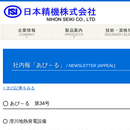
企業情報
製品案内
技術・資格
COMPANY
PRODUCTS
ENGINEER / ELI
▼
▼
社内報「あぴ～る」
/ NEWSLETTER [APPEAL]
< 次の記事をみる
あぴ～る 第34号
澄川地熱発電設備