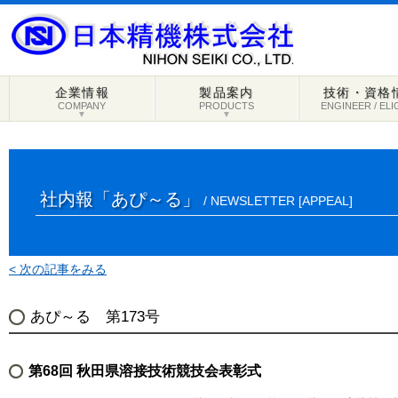
企業情報
製品案内
技術・資格
COMPANY
PRODUCTS
ENGINEER / ELI
▼
▼
社内報「あぴ～る」
/ NEWSLETTER [APPEAL]
< 次の記事をみる
あぴ～る 第173号
第68回 秋田県溶接技術競技会表彰式