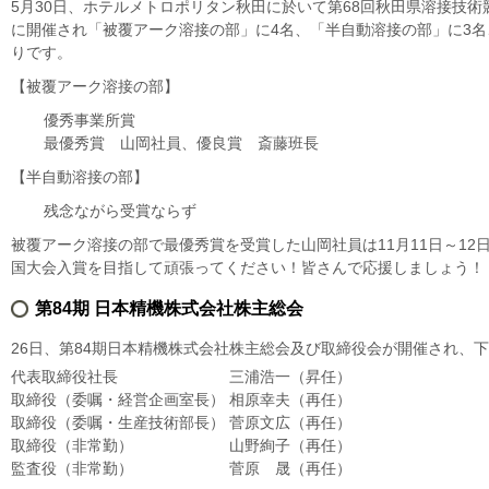
5月30日、ホテルメトロポリタン秋田に於いて第68回秋田県溶接技術
に開催され「被覆アーク溶接の部」に4名、「半自動溶接の部」に3名
りです。
【被覆アーク溶接の部】
優秀事業所賞
最優秀賞 山岡社員、優良賞 斎藤班長
【半自動溶接の部】
残念ながら受賞ならず
被覆アーク溶接の部で最優秀賞を受賞した山岡社員は11月11日～1
国大会入賞を目指して頑張ってください！皆さんで応援しましょう！
第84期 日本精機株式会社株主総会
26日、第84期日本精機株式会社株主総会及び取締役会が開催され、
代表取締役社長
三浦浩一（昇任）
取締役（委嘱・経営企画室長）
相原幸夫（再任）
取締役（委嘱・生産技術部長）
菅原文広（再任）
取締役（非常勤）
山野絢子（再任）
監査役（非常勤）
菅原 晟（再任）