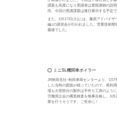
課題も高度になり受講者は渡部講師の説明
尚、今回の受講課題は後日展示する予定で
また、3月17日(土)には、藤原アドバイザ
編｣の講習会が行われました。営業技術開発
最後でした。
ミニSL機関車ボイラー
JR秋田支社･秋田車両センターより、C5
した当時の図面が残っていたので、再利用
場も火室部分の製作は手作り工房のように
労働局立会の構造検査を無事合格し、3月
業を行うそうです。ご安全に！