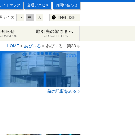
サイトマップ
交通アクセス
お問い合わせ
字サイズ
ENGLISH
小
中
大
お知らせ
取引先の皆さまへ
FORMATION
FOR SUPPLIERS
HOME
>
あぴ～る
> あぴ～る 第38号
前の記事をみる >