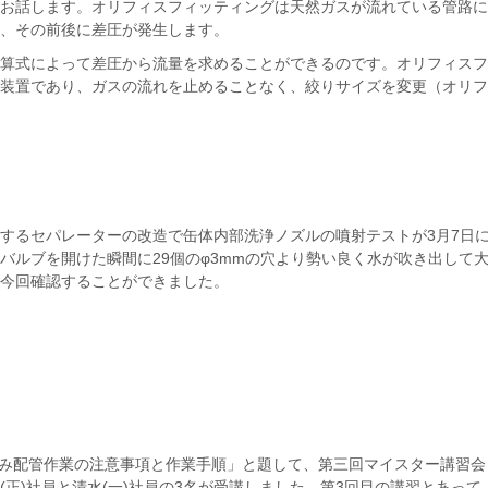
お話します。オリフィスフィッティングは天然ガスが流れている管路に
、その前後に差圧が発生します。
算式によって差圧から流量を求めることができるのです。オリフィスフ
装置であり、ガスの流れを止めることなく、絞りサイズを変更（オリフ
するセパレーターの改造で缶体内部洗浄ノズルの噴射テストが3月7日
バルブを開けた瞬間に29個のφ3mmの穴より勢い良く水が吹き出して
今回確認することができました。
ジ込み配管作業の注意事項と作業手順」と題して、第三回マイスター講習会
正)社員と清水(一)社員の3名が受講しました。第3回目の講習とあって