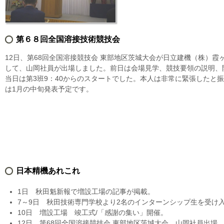
第６８回全国溶接技術競技会
12日、第68回全国溶接競技会 東部地区茨城大会が日立建機（株）
して、山岡社員が出場しました。前日は会場見学、競技要領の説明、
当日は第3班9：40からのスタートでした。本人は非常に緊張したと
は1月の中旬発表予定です。
日本精機あれこれ
1日 秋田魁新報で増設工場の記事が掲載。
7～9日 秋田技術専門学校より2名のインターンシップ生を受け
10日 増設工場 竣工式/「感謝の集い」開催。
12日 第68回全国溶接競技会 東部地区茨城大会 山岡社員出場