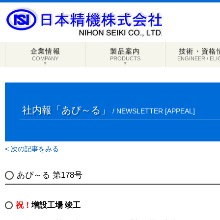
企業情報
製品案内
技術・資格
COMPANY
PRODUCTS
ENGINEER / ELI
▼
▼
社内報「あぴ～る」
/ NEWSLETTER [APPEAL]
< 次の記事をみる
あぴ～る 第178号
祝！
増設工場 竣工