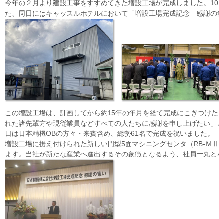
今年の２月より建設工事をすすめてきた増設工場が完成しました。1
た、同日にはキャッスルホテルにおいて「増設工場完成記念 感謝の
この増設工場は、計画してから約15年の年月を経て完成にこぎつけた
れた諸先輩方や現従業員などすべての人たちに感謝を申し上げたい」
日は日本精機OBの方々・来賓含め、総勢61名で完成を祝いました。
増設工場に据え付けられた新しい門型5面マシニングセンタ（RB-Ｍ
ます。当社が新たな産業へ進出するその象徴となるよう、社員一丸と