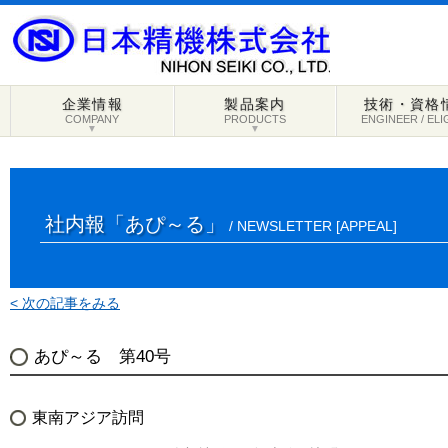
企業情報
製品案内
技術・資格
COMPANY
PRODUCTS
ENGINEER / ELI
▼
▼
社内報「あぴ～る」
/ NEWSLETTER [APPEAL]
< 次の記事をみる
あぴ～る 第40号
東南アジア訪問