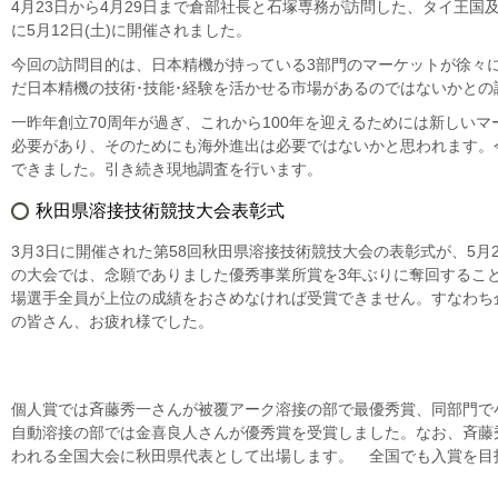
4月23日から4月29日まで倉部社長と石塚専務が訪問した、タイ王
に5月12日(土)に開催されました。
今回の訪問目的は、日本精機が持っている3部門のマーケットが徐々
だ日本精機の技術･技能･経験を活かせる市場があるのではないかとの
一昨年創立70周年が過ぎ、これから100年を迎えるためには新しい
必要があり、そのためにも海外進出は必要ではないかと思われます。
できました。引き続き現地調査を行います。
秋田県溶接技術競技大会表彰式
3月3日に開催された第58回秋田県溶接技術競技大会の表彰式が、5月
の大会では、念願でありました優秀事業所賞を3年ぶりに奪回するこ
場選手全員が上位の成績をおさめなければ受賞できません。すなわち
の皆さん、お疲れ様でした。
個人賞では斉藤秀一さんが被覆アーク溶接の部で最優秀賞、同部門で
自動溶接の部では金喜良人さんが優秀賞を受賞しました。なお、斉藤
われる全国大会に秋田県代表として出場します。 全国でも入賞を目