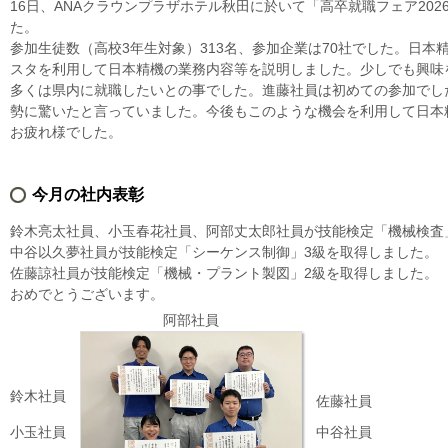
16日、ANAクラウンプラザホテル秋田に於いて「高卒就職フェア20
た。
参加生徒数（高校3年生対象）313名、参加企業は70社でした。日
スタを利用して日本精機の業務内容等を説明しました。少しでも興味
多くは県内に就職したいとの事でした。進藤社員は初めての参加でし
勢に驚いたと言っていました。今後もこのような機会を利用して日本
お疲れ様でした。
今月の社内表彰
鈴木亮太社員、小玉春花社員、阿部丈太郎社員が技能検定「機械検査
中谷以久夢社員が技能検定「シーケンス制御」3級を取得しました。
佐藤諒社員が技能検定「機械・プラント製図」2級を取得しました。
おめでとうございます。
阿部社員
鈴木社員
佐藤社員
小玉社員
中谷社員