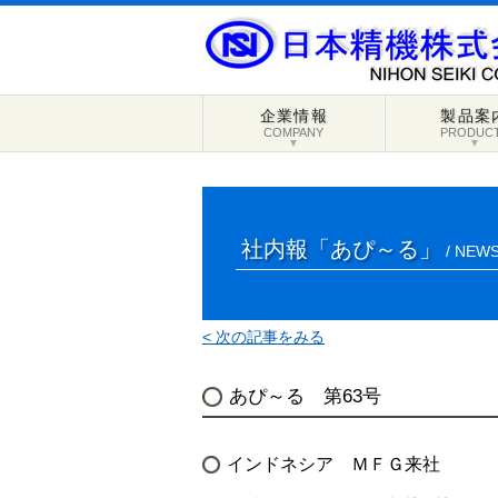
企業情報
製品案
COMPANY
PRODUC
▼
▼
社内報「あぴ～る」
/ NEWS
< 次の記事をみる
あぴ～る 第63号
インドネシア ＭＦＧ来社