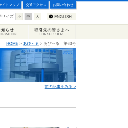
サイトマップ
交通アクセス
お問い合わせ
字サイズ
ENGLISH
小
中
大
お知らせ
取引先の皆さまへ
FORMATION
FOR SUPPLIERS
HOME
>
あぴ～る
> あぴ～る 第63号
前の記事をみる >