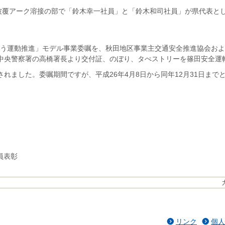
に被覆アーク溶接の部で「鈴木幸一社員」と「鈴木和司社員」が県代表と
う運動推進」モデル事業委嘱を、秋田地区事業主交通安全推進協会およ
中央警察署の高橋署長より交付証、のぼり、タぺストリーを篠田安全運
れました。委嘱期間ですが、平成26年4月8日から同年12月31日まで
員表彰
リンク
個人