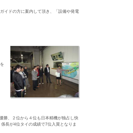
のガイドの方に案内して頂き、「設備や発電
を
と優勝、２位から４位も日本精機が独占し快
係長が4位タイの成績で7位入賞となりま