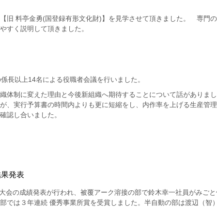
【旧 料亭金勇(国登録有形文化財)】を見学させて頂きました。 専門
やすく説明して頂きました。
の係長以上14名による役職者会議を行いました。
織体制に変えた理由と今後新組織へ期待することについて話がありまし
が、実行予算書の時間内よりも更に短縮をし、内作率を上げる生産管理
確認し合いました。
結果発表
接技大会の成績発表が行われ、被覆アーク溶接の部で鈴木幸一社員がみご
部では３年連続 優秀事業所賞を受賞しました。半自動の部は渡辺（智）