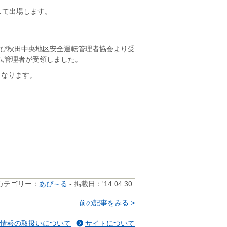
して出場します。
び秋田中央地区安全運転管理者協会より受
転管理者が受領しました。
となります。
カテゴリー：
あぴ～る
- 掲載日：'14.04.30
前の記事をみる >
情報の取扱いについて
サイトについて