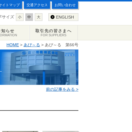
サイトマップ
交通アクセス
お問い合わせ
字サイズ
ENGLISH
小
中
大
お知らせ
取引先の皆さまへ
FORMATION
FOR SUPPLIERS
HOME
>
あぴ～る
> あぴ～る 第66号
前の記事をみる >