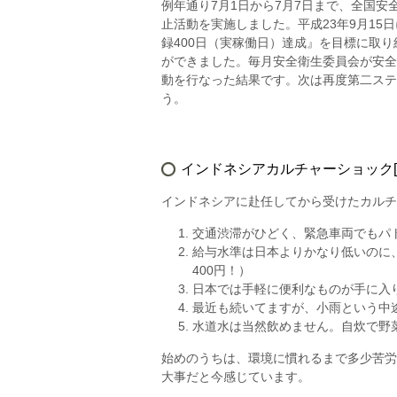
例年通り7月1日から7月7日まで、全国
止活動を実施しました。平成23年9月15
録400日（実稼働日）達成』を目標に取
ができました。毎月安全衛生委員会が安全
動を行なった結果です。次は再度第二ステ
う。
インドネシアカルチャーショック[
インドネシアに赴任してから受けたカルチ
交通渋滞がひどく、緊急車両でもパト
給与水準は日本よりかなり低いのに、
400円！）
日本では手軽に便利なものが手に入
最近も続いてますが、小雨という中
水道水は当然飲めません。自炊で野
始めのうちは、環境に慣れるまで多少苦労
大事だと今感じています。