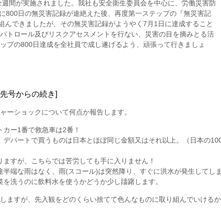
安全週間が実施されました。我社も安全衛生委員会を中心に、労働災害防
日に800日の無災害記録が途絶えた後、再度第一ステップの『無災害記
り組んできましたが、その無災害記録がようやく7月1日に達成すること
パトロール及びリスクアセスメントを行ない、災害の目を摘みとる活
ップの800日達成を全社員で成し遂げるよう、頑張って行きましょ
先号からの続き]
ャーショックについて何点か報告します。
カー1番で救急車は2番！
デパートで買うものは日本とほぼ同じ金額又はそれ以上。（日本の100
りますが、こちらでは苦労しても手に入りません！
途半端な雨はなく、雨(スコール)は突然降り、すぐに洪水が発生してし
菜を洗うのに飲料水を使うかどうか少し躊躇します。
しますが、先入観をどのくらい捨てて色んなものに取り組んでいけるか