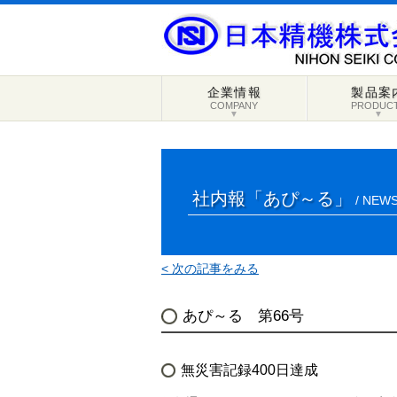
企業情報
製品案
COMPANY
PRODUC
▼
▼
社内報「あぴ～る」
/ NEWS
< 次の記事をみる
あぴ～る 第66号
無災害記録400日達成