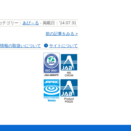
カテゴリー：
あぴ～る
- 掲載日：'14.07.31
前の記事をみる >
情報の取扱いについて
サイトについて