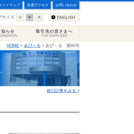
サイトマップ
交通アクセス
お問い合わせ
字サイズ
ENGLISH
小
中
大
お知らせ
取引先の皆さまへ
FORMATION
FOR SUPPLIERS
HOME
>
あぴ～る
> あぴ～る 第80号
前の記事をみる >