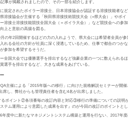
の記事が掲載されましたので、その一部を紹介します。
に規定されたボイラー溶接士、日本溶接協会が認証する溶接技能者など
県溶接協会が主催する「秋田県溶接技術競技大会（=県大会）」やボイ
ー溶接士溶接技能競技全国大会（＝ボイラ大会）」など競技会への参加
向上と意欲の高揚を図る。
9月の年2回開催するほどの力の入れようで、県大会には希望者全員が参
入れる会社の方針が社員に深く浸透しているため、仕事で都合のつかな
が参加を希望するそうだ。
ー全国大会では優勝選手を排出するなど強豪企業の一つに数えられるほ
賞選手を排出するなど、大きな成果をあげている。
ナー
QA主催による「2015年版への移行」に向けた規格解説セミナーが開催
が出席し、弊社からも管理責任者を含む4名が出席しました。
訂するポイント②各項番毎の改訂内容と対応③移行の準備についての説明
ステム運用により意図した成果を出す』のが今回の改訂のポイントとし
016年度中に新たなマネジメントシステム構築と運用を行ない、2017