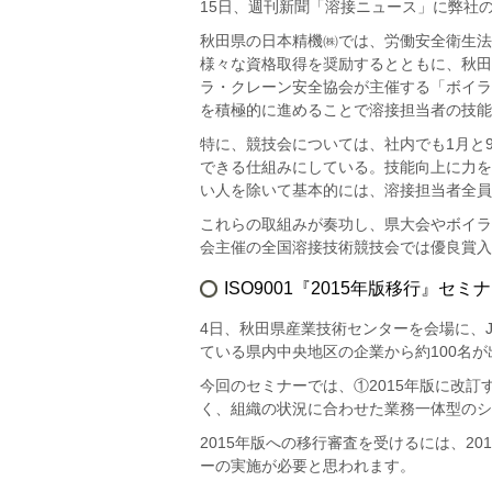
15日、週刊新聞「溶接ニュース」に弊社
秋田県の日本精機㈱では、労働安全衛生法
様々な資格取得を奨励するとともに、秋田
ラ・クレーン安全協会が主催する「ボイラ
を積極的に進めることで溶接担当者の技能
特に、競技会については、社内でも1月と
できる仕組みにしている。技能向上に力を
い人を除いて基本的には、溶接担当者全員
これらの取組みが奏功し、県大会やボイラ
会主催の全国溶接技術競技会では優良賞入
ISO9001『2015年版移行』セミ
4日、秋田県産業技術センターを会場に、J
ている県内中央地区の企業から約100名
今回のセミナーでは、①2015年版に改
く、組織の状況に合わせた業務一体型のシ
2015年版への移行審査を受けるには、2
ーの実施が必要と思われます。