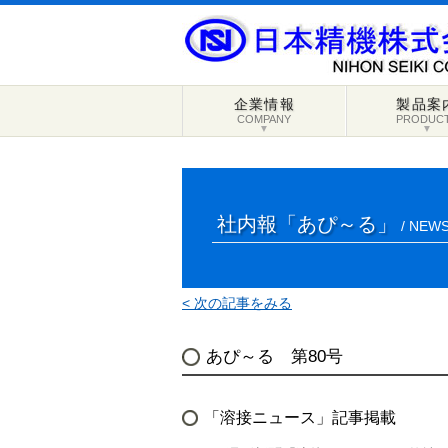
企業情報
製品案
COMPANY
PRODUC
▼
▼
社内報「あぴ～る」
/ NEWS
< 次の記事をみる
あぴ～る 第80号
「溶接ニュース」記事掲載