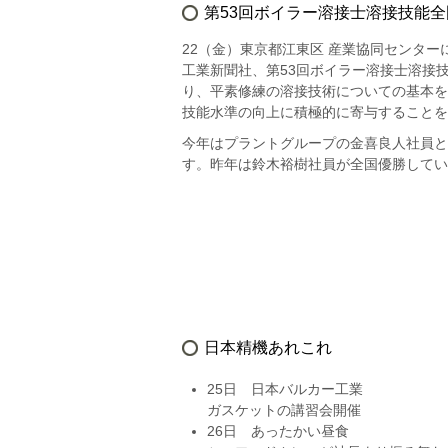
第53回ボイラー溶接士溶接技能
22（金）東京都江東区 産業協同センター
工業新聞社、第53回ボイラー溶接士溶接
り、平素修練の溶接技術についての基本を
技能水準の向上に積極的に寄与することを
今年はプラントグループの金喜良人社員と
す。昨年は鈴木裕樹社員が全国優勝してい
日本精機あれこれ
25日 日本バルカー工業
ガスケットの講習会開催
26日 あったかい昼食