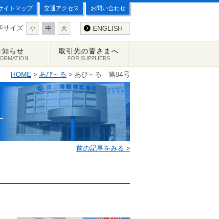
サイトマップ
交通アクセス
お問い合わせ
字サイズ
ENGLISH
小
中
大
お知らせ
取引先の皆さまへ
FORMATION
FOR SUPPLIERS
HOME
>
あぴ～る
> あぴ～る 第84号
前の記事をみる >