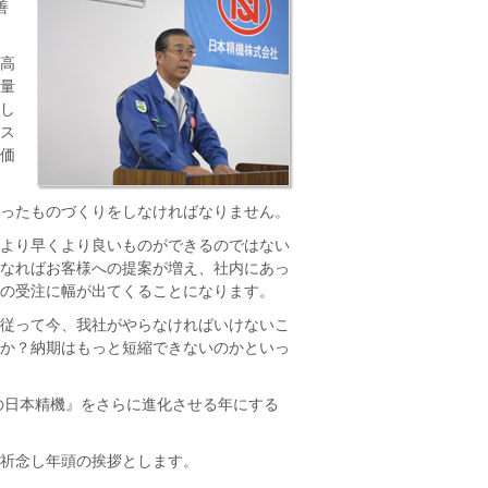
善
高
量
し
ス
価
ったものづくりをしなければなりません。
より早くより良いものができるのではない
なればお客様への提案が増え、社内にあっ
の受注に幅が出てくることになります。
従って今、我社がやらなければいけないこ
か？納期はもっと短縮できないのかといっ
の日本精機』をさらに進化させる年にする
祈念し年頭の挨拶とします。