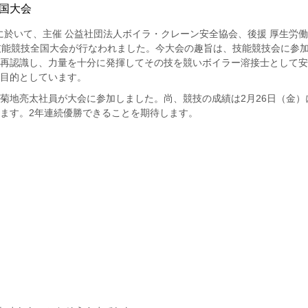
全国大会
に於いて、主催 公益社団法人ボイラ・クレーン安全協会、後援 厚生労働
技能競技全国大会が行なわれました。今大会の趣旨は、技能競技会に参
再認識し、力量を十分に発揮してその技を競いボイラー溶接士として安
目的としています。
菊地亮太社員が大会に参加しました。尚、競技の成績は2月26日（金）
ます。2年連続優勝できることを期待します。