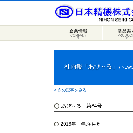
企業情報
製品案
COMPANY
PRODUC
▼
▼
社内報「あぴ～る」
/ NEWS
< 次の記事をみる
あぴ～る 第84号
2016年 年頭挨拶