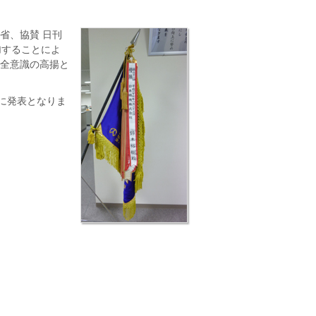
省、協賛 日刊
加することによ
全意識の高揚と
に発表となりま