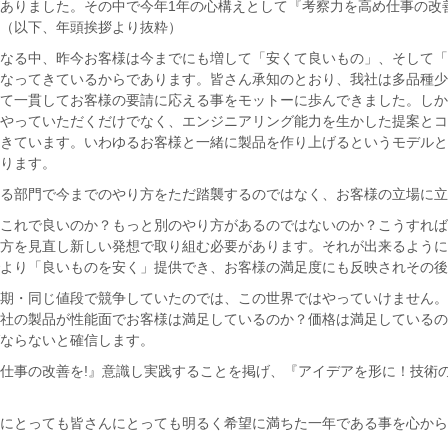
ありました。その中で今年1年の心構えとして『考察力を高め仕事の改
（以下、年頭挨拶より抜粋）
なる中、昨今お客様は今までにも増して「安くて良いもの」、そして「
なってきているからであります。皆さん承知のとおり、我社は多品種少
て一貫してお客様の要請に応える事をモットーに歩んできました。しか
やっていただくだけでなく、エンジニアリング能力を生かした提案とコ
きています。いわゆるお客様と一緒に製品を作り上げるというモデルと
ります。
る部門で今までのやり方をただ踏襲するのではなく、お客様の立場に立
これで良いのか？もっと別のやり方があるのではないのか？こうすれば
方を見直し新しい発想で取り組む必要があります。それが出来るように
より「良いものを安く」提供でき、お客様の満足度にも反映されその後
期・同じ値段で競争していたのでは、この世界ではやっていけません。
社の製品が性能面でお客様は満足しているのか？価格は満足しているの
ならないと確信します。
仕事の改善を!』意識し実践することを掲げ、『アイデアを形に！技術
にとっても皆さんにとっても明るく希望に満ちた一年である事を心から