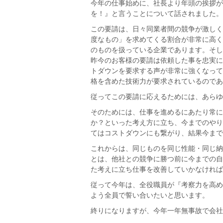
今年の仕事始めに、社長より年頭の挨拶が
を！』と言うことについて話されました。
この要請は、日々同業者間の競争が激しく
度なもの」を求めてくる割合が非常に高く
のものを扱っている企業であります。そし
昨今のお客様の要請は依頼した事を忠実に
トダウンを要求する声が非常に強くなって
格を含めた技術力が要求されているのであ
従ってこの要請に応えるためには、あらゆ
そのためには、仕事を進めるにあたり常に
か？といった考え方に立ち、今までのやり
てはコストダウンにも繋がり、結果今まで
これからは、同じものを同じ性能・同じ納
とは、他社との競争に勝つ前に今までの自
た考えに立ち仕事を改善していかなければ
従って今年は、全役職員が『考察力を高め
よう全員で誓い合いたいと思います。
終りになりますが、今年一年無事故で会社