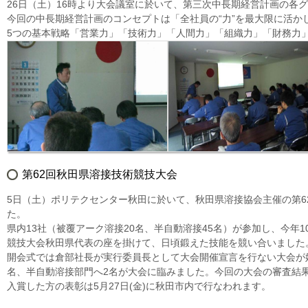
26日（土）16時より大会議室に於いて、第三次中長期経営計画の各
今回の中長期経営計画のコンセプトは「全社員の“力”を最大限に活
5つの基本戦略「営業力」「技術力」「人間力」「組織力」「財務力
第62回秋田県溶接技術競技大会
5日（土）ポリテクセンター秋田に於いて、秋田県溶接協会主催の第6
た。
県内13社（被覆アーク溶接20名、半自動溶接45名）が参加し、今年
競技大会秋田県代表の座を掛けて、日頃鍛えた技能を競い合いました
開会式では倉部社長が実行委員長として大会開催宣言を行ない大会が
名、半自動溶接部門へ2名が大会に臨みました。今回の大会の審査結
入賞した方の表彰は5月27日(金)に秋田市内で行なわれます。