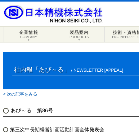
企業情報
製品案内
技術・資格
COMPANY
PRODUCTS
ENGINEER / ELI
▼
▼
社内報「あぴ～る」
/ NEWSLETTER [APPEAL]
< 次の記事をみる
あぴ～る 第86号
第三次中長期経営計画活動計画全体発表会