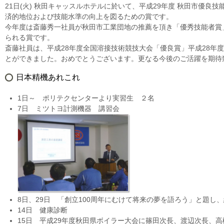
21日(火) 秋田キャッスルホテルに於いて、平成29年度 秋田市優
済的地位および技能水準の向上を図るための賞です。
今年度は斎藤秀一社員が秋田市工業団地の推薦を頂き「優秀技能者賞
られる賞です。
斎藤社員は、平成28年度全国溶接技術競技大会「優良賞」平成28年
とができました。おめでとうございます。更なる今後のご活躍を期待
日本精機あれこれ
1日～ ポリテクセンターより実習生 ２名
7日 ミツトヨ計測機器 講習会
8日、29日 「創立100周年にむけて将来の夢を語ろう」と題し
14日 健康診断
15日 平成29年度秋田県ボイラー大会に篠田次長、渡辺次長、