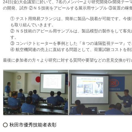
24日(金)大会議室に於いて、7名のメンバーより研究開発Gr開発テ
の開発、試作 ②ＮＳ技術をアピールする展示用サンプル ③装置の稼
① テスト用簡易フランジは、簡単に製品へ脱着が可能です。今
も取り組んでいきます。
② ＮＳ技術のアピール用サンプルは、製品模型の製作をして客
す。
③ コンパクトヒーターを事例とした『８つの遠隔監視テーマ』
④ 航空機関連の売上に直結する問題として、荷重試験コストを削
最後に参加者の方々より研究に対する質問や要望などの意見交換が行
秋田市優秀技能者表彰