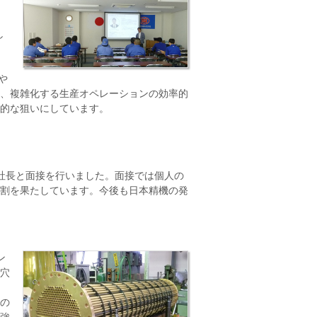
回
し
」
や
、複雑化する生産オペレーションの効率的
的な狙いにしています。
社長と面接を行いました。面接では個人の
割を果たしています。今後も日本精機の発
ン
穴
の