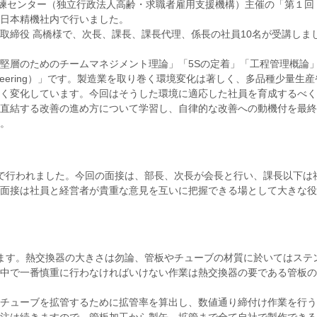
訓練センター（独立行政法人高齢・求職者雇用支援機構）主催の「第１
日本精機社内で行いました。
取締役 高橋様で、次長、課長、課長代理、係長の社員10名が受講しま
堅層のためのチームマネジメント理論」「5Sの定着」「工程管理概論
 Engineering）」です。製造業を取り巻く環境変化は著しく、多品種少量生産
く変化しています。今回はそうした環境に適応した社員を育成するべく
直結する改善の進め方について学習し、自律的な改善への動機付を最終
。
で行われました。今回の面接は、部長、次長が会長と行い、課長以下は
面接は社員と経営者が貴重な意見を互いに把握できる場として大きな役
ます。熱交換器の大きさは勿論、管板やチューブの材質に於いてはステ
中で一番慎重に行わなければいけない作業は熱交換器の要である管板の
チューブを拡管するために拡管率を算出し、数値通り締付け作業を行う