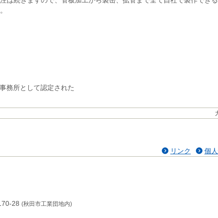
注は続きますので、管板加工から製缶、拡管まで全て自社で製作できる
。
置事務所として認定された
リンク
個人
70-28
(秋田市工業団地内)