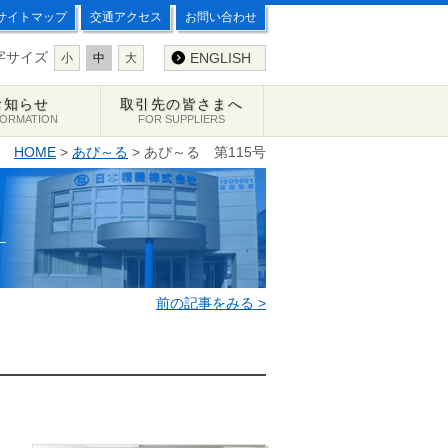
サイトマップ
交通アクセス
お問い合わせ
字サイズ
ENGLISH
小
中
大
お知らせ
取引先の皆さまへ
FORMATION
FOR SUPPLIERS
HOME
>
あぴ～る
> あぴ～る 第115号
前の記事をみる >