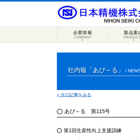
企業情報
製品案
COMPANY
PRODUC
▼
▼
社内報「あぴ～る」
/ NEWS
< 次の記事をみる
あぴ～る 第115号
第1回生産性向上支援訓練