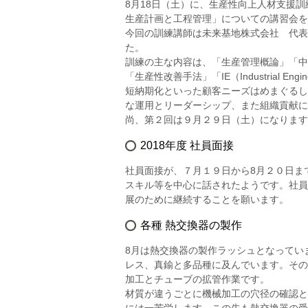
8月18日（土）に、生産性向上人材支援
生産計画と工程管理」についての講習会を
今回の訓練講師は未来基地株式会社 代表
た。
訓練の主な内容は、「生産管理概論」「中
「生産性改善手法」「IE（Industrial
短納期化といった顧客ニーズはめまぐるし
な運用とリーダーシップ、また組織貢献に
尚、第２回は９月２９日（土）になります
2018年度 社員面接
社員面接が、７月１９日から8月２０日ま
スキル等を中心に話されたようです。社員
展のために継続することを願います。
各種 熱交換器の製作
8月は熱交換器の製作ラッシュとなってい
レス、真鍮と多品種に及んでいます。その
加工とチューブの拡管作業です。
材質が違うごとに機械加工の穴径の確認と