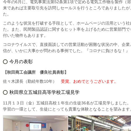
今年の6月に、電気事業法第52条第1項で定める電気工作物を製作（
来であれば主要取引先を訪問しセールスを行うところでありましたが
た。
このような状況を打破する手段として、ホームページの活用という社
た。また、民間製品認証に関するヒット率を上げるために営業部門で
付いた物件もあります。
コロナウイルスで、直接面談しての営業活動が困難な状況の中、企業
信が、いかに大事かが問われる事例でした。『コロナに負けるな！』
今月の表彰
【秋田商工会議所 優良社員表彰】
佐々木課長（勤続年数10年）
受賞、おめでとうございます。
秋田県立五城目高等学校工場見学
11月１３日（金）五城目高校１年生の生徒36名が工場見学しました
学習の一環として、生徒にとっても貴重な体験となることを望みます