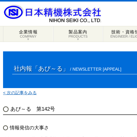
企業情報
製品案内
技術・資格
COMPANY
PRODUCTS
ENGINEER / ELI
▼
▼
社内報「あぴ～る」
/ NEWSLETTER [APPEAL]
< 次の記事をみる
あぴ～る 第142号
情報発信の大事さ