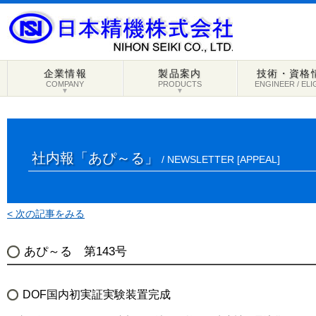
企業情報
製品案内
技術・資格
COMPANY
PRODUCTS
ENGINEER / ELI
▼
▼
社内報「あぴ～る」
/ NEWSLETTER [APPEAL]
< 次の記事をみる
あぴ～る 第143号
DOF国内初実証実験装置完成