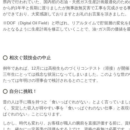
県内で行われていた、国内初の石油・天然ガス生産計画最適化のため
から約1年半と長期に渡りましたが無事故無災害で工事を完成させる
ができており、大変感謝しておりますとお礼のお言葉を頂きました。
※DOF（Digital Oil Field）と呼ばれ、リアルタイムで貯留層
ルとなるように生産計画を修正していくことで、油･ガス田の価値を
相次ぐ競技会の中止
例年であれば、12月には高校生ものづくりコンテスト（溶接）が開
三年生にとっては残念な状況になってしまいました。このような世の
たっては年明けの理事会で検討されるとのことです。
自分に挑戦！
昔の人は手に職を持つと「食いっぱぐれがない」とよく言っていまし
く、安定した収入が得やすい事を「食いっぱぐれのない仕事」と表現
ぱぐれのない」ことになります。
しかし、時代も変わり、お客様が職人の腕前を直接評価する前に、資
した。確かに一定基準の評価をする上では、資格の有無は必要です。