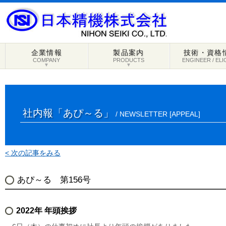
企業情報
製品案内
技術・資格
COMPANY
PRODUCTS
ENGINEER / ELI
▼
▼
社内報「あぴ～る」
/ NEWSLETTER [APPEAL]
< 次の記事をみる
あぴ～る 第156号
2022年 年頭挨拶