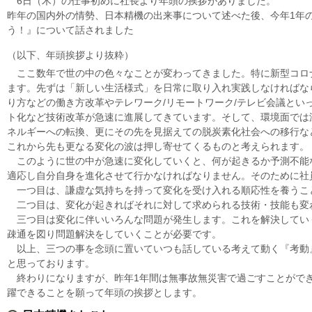
6日（木）の仕事初めに社長より年頭の挨拶がありました。
昨年の国内外の情勢、日本精機の出来事について述べた後、今年1年
う！』について話されました
（以下、年頭挨拶より抜粋）
ここ数年で世の中の色々なことが変わってきました。特に新型コロ
ます。先ずは「新しい生活様式」を日常に取り入れ実践しなければな
り方などの働き方改革やテレワーク/リモートワーク/テレビ会議といっ
ト化など技術改革が急速に進展してきています。そして、環境面では
ネルギーへの転換、更にその先を見据えての脱炭素化社会への移行な
これから先も更なる変化の波は押し寄せてくるものと考えられます。
このように世の中が急速に変化していくと、何が起きるか予測不能
適応し自分自身を進化させて行かなければなりません。そのために社
一つ目は、謙虚な気持ちを持って変化を受け入れる順応性を養うこ
二つ目は、変化が起きればそれに対して求められる技術・技能も変
三つ目は変化に伴いいろんな問題が発生します。これを解決してい
疎通を図り問題解決をしていくことが必要です。
以上、三つの事を念頭に置いていつも話している考えて動く『考動
と思っております。
終わりになりますが、昨年1年間は無事故無災害で過ごすことができ
躍できることを願って年頭の挨拶とします。