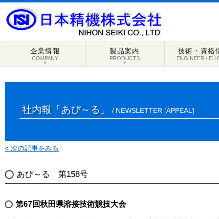
企業情報
製品案内
技術・資格
COMPANY
PRODUCTS
ENGINEER / ELI
▼
▼
社内報「あぴ～る」
/ NEWSLETTER [APPEAL]
< 次の記事をみる
あぴ～る 第158号
第67回秋田県溶接技術競技大会