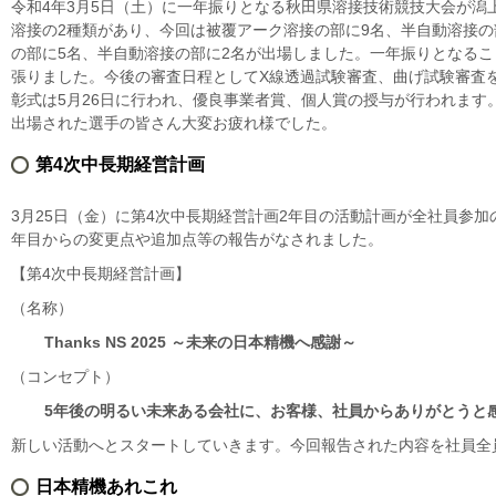
令和4年3月5日（土）に一年振りとなる秋田県溶接技術競技大会が
溶接の2種類があり、今回は被覆アーク溶接の部に9名、半自動溶接の
の部に5名、半自動溶接の部に2名が出場しました。一年振りとなる
張りました。今後の審査日程としてX線透過試験審査、曲げ試験審査を
彰式は5月26日に行われ、優良事業者賞、個人賞の授与が行われます
出場された選手の皆さん大変お疲れ様でした。
第4次中長期経営計画
3月25日（金）に第4次中長期経営計画2年目の活動計画が全社員参加
年目からの変更点や追加点等の報告がなされました。
【第4次中長期経営計画】
（名称）
Thanks NS 2025 ～未来の日本精機へ感謝～
（コンセプト）
5年後の明るい未来ある会社に、お客様、社員からありがとうと
新しい活動へとスタートしていきます。今回報告された内容を社員全
日本精機あれこれ