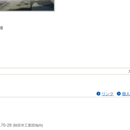
幡
リンク
個人
70-28
(秋田市工業団地内)