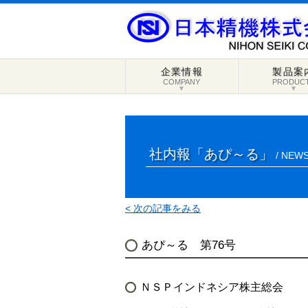
企業情報
製品案
COMPANY
PRODUC
▼
▼
社内報「あぴ～る」
/ NEWS
< 次の記事をみる
あぴ～る 第76号
ＮＳＰインドネシア株主総会