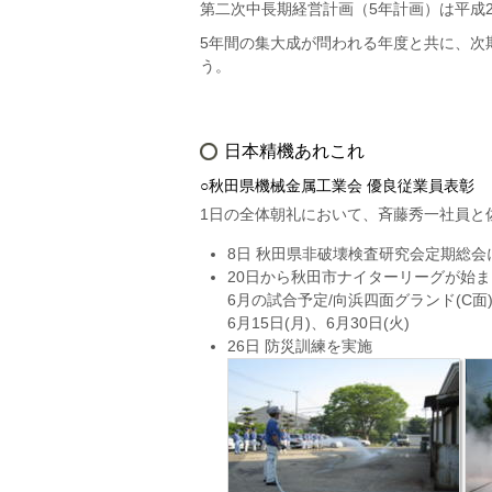
第二次中長期経営計画（5年計画）は平成
5年間の集大成が問われる年度と共に、次
う。
日本精機あれこれ
○秋田県機械金属工業会 優良従業員表彰
1日の全体朝礼において、斉藤秀一社員と
8日 秋田県非破壊検査研究会定期総会
20日から秋田市ナイターリーグが始ま
6月の試合予定/向浜四面グランド(C面
6月15日(月)、6月30日(火)
26日 防災訓練を実施