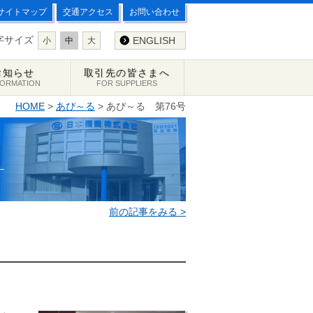
サイトマップ
交通アクセス
お問い合わせ
字サイズ
ENGLISH
小
中
大
お知らせ
取引先の皆さまへ
FORMATION
FOR SUPPLIERS
HOME
>
あぴ～る
> あぴ～る 第76号
前の記事をみる >