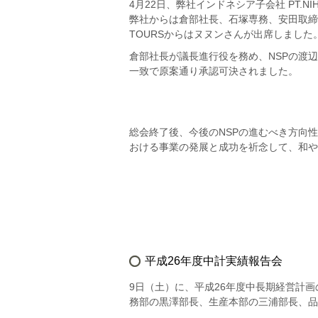
4月22日、弊社インドネシア子会社 PT.NIH
弊社からは倉部社長、石塚専務、安田取締役
TOURSからはヌヌンさんが出席しました
倉部社長が議長進行役を務め、NSPの渡
一致で原案通り承認可決されました。
総会終了後、今後のNSPの進むべき方向
おける事業の発展と成功を祈念して、和や
平成26年度中計実績報告会
9日（土）に、平成26年度中長期経営計
務部の黒澤部長、生産本部の三浦部長、品