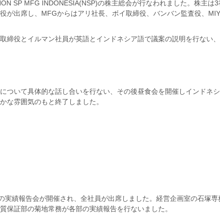
ON SP MFG INDONESIA(NSP)の株主総会が行なわれました。株主は
が出席し、MFGからはアリ社長、ボイ取締役、バンバン監査役、MIYA
。
辺取締役とイルマン社員が英語とインドネシア語で議案の説明を行ない
性について具体的な話し合いを行ない、その後昼食会を開催しインドネ
かな雰囲気のもと終了しました。
画の実績報告会が開催され、全社員が出席しました。経営企画室の石塚専
質保証部の菊地常務が各部の実績報告を行ないました。