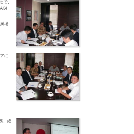
3社で、
GI
、満場
シアに
務、総