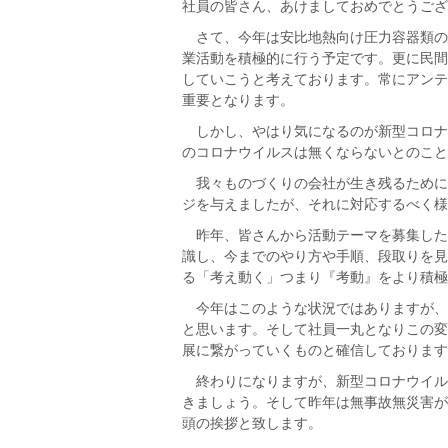
社員の皆さん、あけましておめでとうご
さて、今年は安比地熱向け圧力容器類の
業活動を積極的に行う予定です。更に民間
していこうと考えております。常にアンテ
重要となります。
しかし、やはり気になるのが新型コロナ
のコロナウイルスは無くならないとのこと
我々ものづくりの会社が生き残るために
ジを与えましたが、それに対応するべく様
昨年、皆さんから活動テーマを募集した
識し、今までのやり方や手順、段取りを見
る「考え動く」つまり『考動』をより積極
今年はこのような状況ではありますが、
と思います。そして社員一丸となりこの変
展に繋がっていくものと確信しております
終わりになりますが、新型コロナウイル
きましょう。そして昨年は無事故無災害が
頭の挨拶と致します。