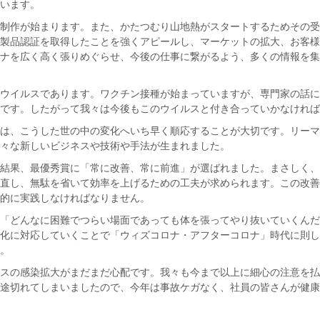
ざいます。
制作が始まります。また、かたつむり山地熱がスタートするためその受
製品認証を取得したことを強くアピールし、マーケットの拡大、お客様
ナを広く高く張りめぐらせ、今後の仕事に繋がるよう、多くの情報を集
ウイルスであります。ワクチン接種が始まっていますが、専門家の話に
です。したがって我々は今後もこのウイルスと付き合っていかなければ
は、こうした世の中の変化へいち早く順応することが大切です。リーマ
々な新しいビジネスや技術や手法が生まれました。
結果、最優秀賞に「常に改善、常に前進」が選ばれました。まさしく、
直し、無駄を省いて効率を上げるための工夫が求められます。この改善
的に実践しなければなりません。
「どんなに困難でつらい場面であっても体を張ってやり抜いていくんだ
化に対応していくことで「ウィズコロナ・アフターコロナ」時代に則し
。
スの感染拡大がまだまだ心配です。我々も今まで以上に細心の注意を払
途切れてしまいましたので、今年は事故ケガなく、社員の皆さんが健康