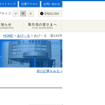
サイトマップ
交通アクセス
お問い合わせ
字サイズ
ENGLISH
小
中
大
お知らせ
取引先の皆さまへ
FORMATION
FOR SUPPLIERS
HOME
>
あぴ～る
> あぴ～る 第144号
前の記事をみる >