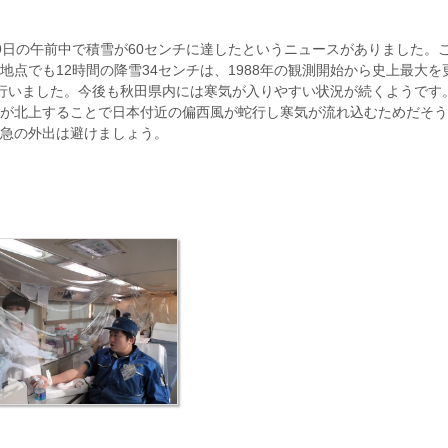
の午前中で積雪が60センチに達したというニュースがありました。これは
点でも12時間の降雪34センチは、1988年の観測開始から史上最大を
行いました。今後も秋田県内には寒気が入りやすい状況が続くようです
が北上することで日本付近の偏西風が蛇行し寒気が流れ込むためだそう
急の外出は避けましょう。